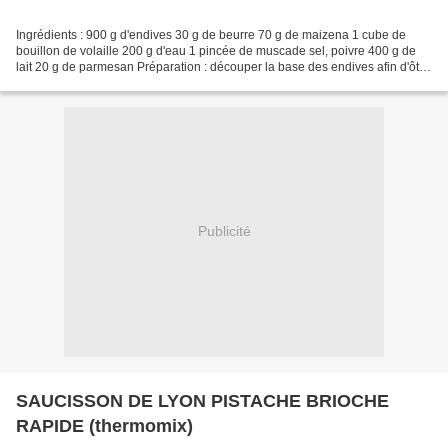
Ingrédients : 900 g d'endives 30 g de beurre 70 g de maizena 1 cube de
bouillon de volaille 200 g d'eau 1 pincée de muscade sel, poivre 400 g de
lait 20 g de parmesan Préparation : découper la base des endives afin d'ôter
l'amertume mettre dans le bol,...
Publicité
SAUCISSON DE LYON PISTACHE BRIOCHE
RAPIDE (thermomix)