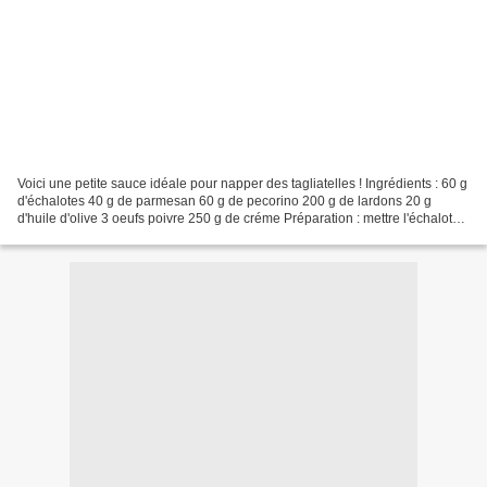
Voici une petite sauce idéale pour napper des tagliatelles ! Ingrédients : 60 g
d'échalotes 40 g de parmesan 60 g de pecorino 200 g de lardons 20 g
d'huile d'olive 3 oeufs poivre 250 g de créme Préparation : mettre l'échalote
dans le bol et mixer 5 secondes...