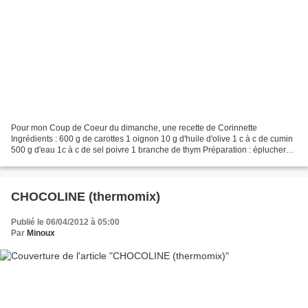
Pour mon Coup de Coeur du dimanche, une recette de Corinnette
Ingrédients : 600 g de carottes 1 oignon 10 g d'huile d'olive 1 c à c de cumin
500 g d'eau 1c à c de sel poivre 1 branche de thym Préparation : éplucher
l'oignon et le couper en deux, le mettre...
CHOCOLINE (thermomix)
Publié le 06/04/2012 à 05:00
Par
Minoux