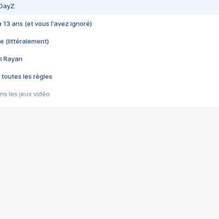
 DayZ
 a 13 ans (et vous l'avez ignoré)
e (littéralement)
im Rayan
 toutes les règles
s les jeux vidéo
us choquant de Rockstar ? - Le scandale BULLY
e plus moche de Steam
du RÊVE tourne au CAUCHEMAR
pendant 8 heures
it… à tort
umiliés par un jeu vidéo
ire - Final Fantasy 8