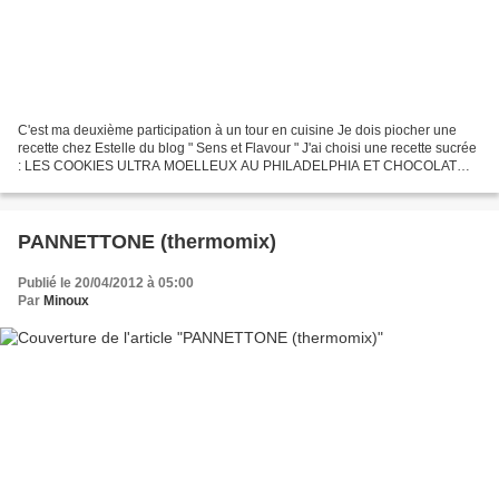
C'est ma deuxième participation à un tour en cuisine Je dois piocher une
recette chez Estelle du blog " Sens et Flavour " J'ai choisi une recette sucrée
: LES COOKIES ULTRA MOELLEUX AU PHILADELPHIA ET CHOCOLAT
AUX ECLATS DE DAIM Hum une irrésisitible...
PANNETTONE (thermomix)
Publié le 20/04/2012 à 05:00
Par
Minoux