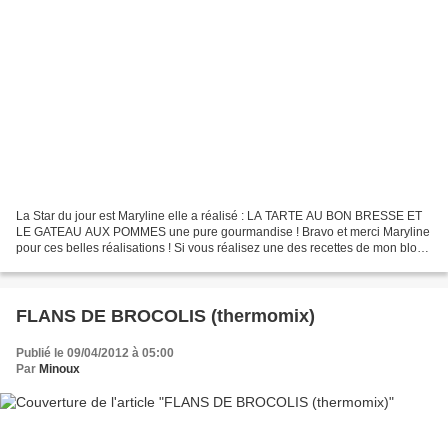
La Star du jour est Maryline elle a réalisé : LA TARTE AU BON BRESSE ET
LE GATEAU AUX POMMES une pure gourmandise ! Bravo et merci Maryline
pour ces belles réalisations ! Si vous réalisez une des recettes de mon blog,
dîtes moi ce que vous en pensez afin...
FLANS DE BROCOLIS (thermomix)
Publié le 09/04/2012 à 05:00
Par
Minoux