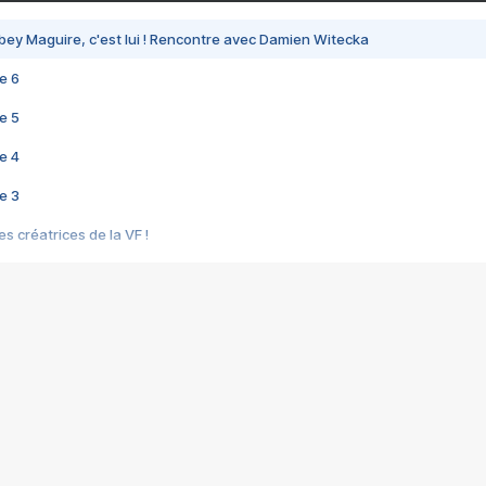
bey Maguire, c'est lui ! Rencontre avec Damien Witecka
e 6
e 5
e 4
e 3
s créatrices de la VF !
e 2
e 1
e Mektoub My Love arrive enfin ! Rencontre avec Shaïn Boumedine et Sal
i : après Toni en famille
elle réalise le bouleversant Dites lui que je l'aime
ais ! Rencontre autour de Vie privée de Rebecca Zlotowski