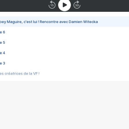
bey Maguire, c'est lui ! Rencontre avec Damien Witecka
e 6
e 5
e 4
e 3
s créatrices de la VF !
e 2
e 1
e Mektoub My Love arrive enfin ! Rencontre avec Shaïn Boumedine et Sal
i : après Toni en famille
elle réalise le bouleversant Dites lui que je l'aime