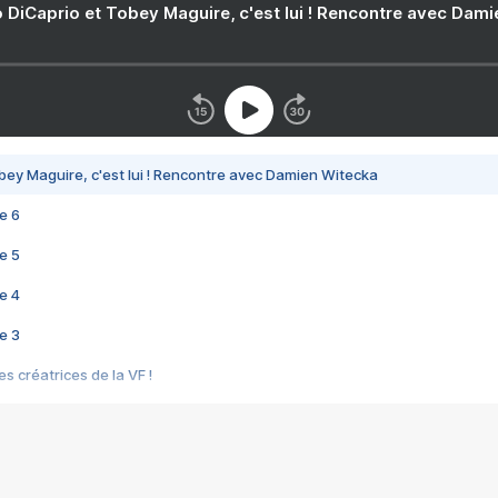
 DiCaprio et Tobey Maguire, c'est lui ! Rencontre avec Dam
bey Maguire, c'est lui ! Rencontre avec Damien Witecka
e 6
e 5
e 4
e 3
s créatrices de la VF !
e 2
e 1
e Mektoub My Love arrive enfin ! Rencontre avec Shaïn Boumedine et Sal