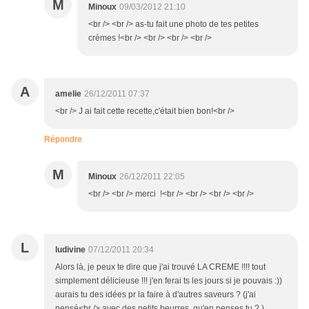
M
Minoux
09/03/2012 21:10
<br /> <br /> as-tu fait une photo de tes petites
crèmes !<br /> <br /> <br /> <br />
A
amelie
26/12/2011 07:37
<br /> J ai fait cette recette,c'était bien bon!<br />
Répondre
M
Minoux
26/12/2011 22:05
<br /> <br /> merci !<br /> <br /> <br /> <br />
L
ludivine
07/12/2011 20:34
Alors là, je peux te dire que j'ai trouvé LA CREME !!!! tout
simplement délicieuse !!! j'en ferai ts les jours si je pouvais :))
aurais tu des idées pr la faire à d'autres saveurs ? (j'ai
pensé<br /> avec des petits beurres, qu'en penses tu ? )