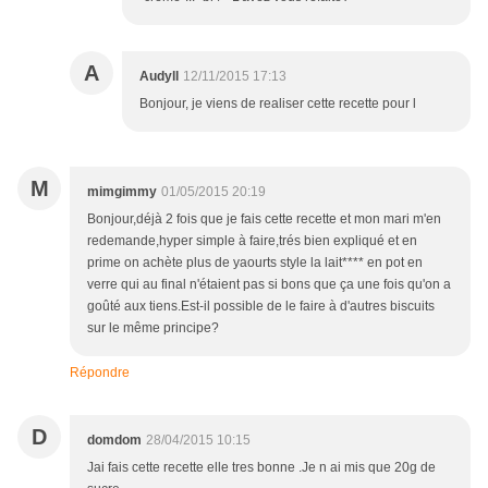
A
Audyll
12/11/2015 17:13
Bonjour, je viens de realiser cette recette pour l
M
mimgimmy
01/05/2015 20:19
Bonjour,déjà 2 fois que je fais cette recette et mon mari m'en
redemande,hyper simple à faire,trés bien expliqué et en
prime on achète plus de yaourts style la lait**** en pot en
verre qui au final n'étaient pas si bons que ça une fois qu'on a
goûté aux tiens.Est-il possible de le faire à d'autres biscuits
sur le même principe?
Répondre
D
domdom
28/04/2015 10:15
Jai fais cette recette elle tres bonne .Je n ai mis que 20g de