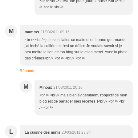
<br /> <br /> c'est une pure gourmandise !<br /> <br
/> <br /> <br />
M
mamms
21/03/2011 09:16
<br /> <br /> je les est faites ce matin et en bonne gourmande
j'ai léché la cuillère et c'est un délice.Je voulais savoir si je
peu mettre le lien de ton blog sur le mien merci .Avec la photo
des crèmes<br /> <br /> <br /> <br />
Répondre
M
Minoux
21/03/2011 20:18
<br /> <br /> mais bien évidemment, l'objectif de mon
blog est de partager mes recettes !<br /> <br /> <br
/> <br />
L
La cuisine des minis
20/03/2011 23:34