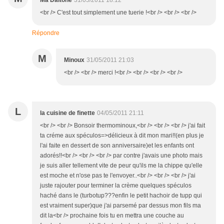
Ma Daltone
31/05/2011 18:12
<br /> C'est tout simplement une tuerie !<br /> <br /> <br />
Répondre
M
Minoux
31/05/2011 21:03
<br /> <br /> merci !<br /> <br /> <br /> <br />
L
la cuisine de finette
04/05/2011 21:11
<br /> <br /> Bonsoir thermominoux,<br /> <br /> <br /> j'ai fait
ta créme aux spéculos=>délicieux à dit mon mari!!(en plus je
l'ai faite en dessert de son anniversaire)et les enfants ont
adorés!!<br /> <br /> <br /> par contre j'avais une photo mais
je suis aller tellement vite de peur qu'ils me la chippe qu'elle
est moche et n'ose pas te l'envoyer..<br /> <br /> <br /> j'ai
juste rajouter pour terminer la crème quelques spéculos
haché dans le (turbotup???enfin le petit hachoir de tupp qui
est vraiment super)que j'ai parsemé par dessus mon fils ma
dit la<br /> prochaine fois tu en mettra une couche au