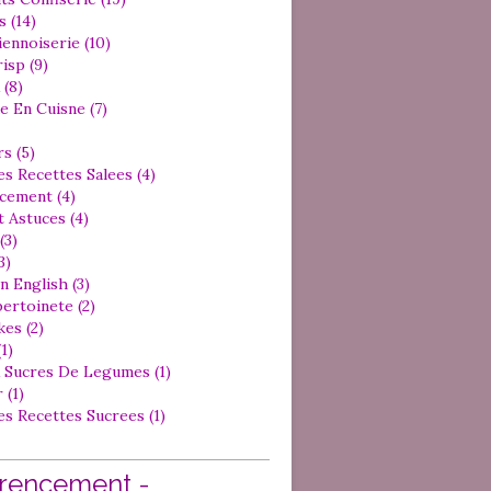
 (14)
iennoiserie (10)
isp (9)
 (8)
e En Cuisne (7)
s (5)
es Recettes Salees (4)
cement (4)
 Astuces (4)
(3)
3)
n English (3)
ertoinete (2)
es (2)
1)
 Sucres De Legumes (1)
 (1)
es Recettes Sucrees (1)
rencement -