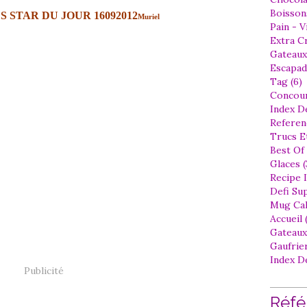
Boissons
Muriel
Pain - V
Extra Cr
Gateaux
Escapad
Tag (6)
Concour
Index D
Referen
Trucs Et
Best Of 
Glaces (
Recipe I
Defi Sup
Mug Cak
Accueil (
Gateaux
Gaufrier
Index D
Publicité
Réfé