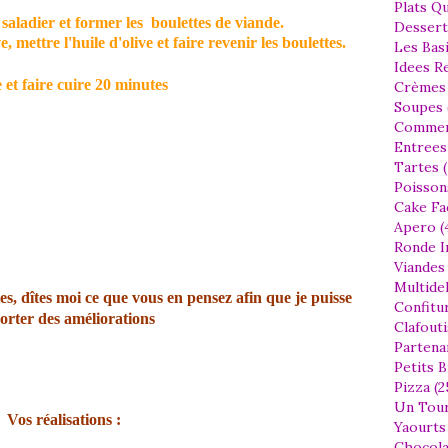
Plats Qu
saladier et former les boulettes de viande.
Dessert
 mettre l'huile d'olive et faire revenir les boulettes.
Les Bas
Idees Re
e et faire cuire 20 minutes
Crèmes 
Soupes 
Comment
Entrees 
Tartes (
Poissons
Cake Fa
Apero (
Ronde I
Viandes 
Multidel
es, dîtes moi ce que vous en pensez afin que je puisse
Confitur
orter des améliorations
Clafouti
Partenar
Petits B
Pizza (2
Un Tour
Vos réalisations :
Yaourts 
Chocola