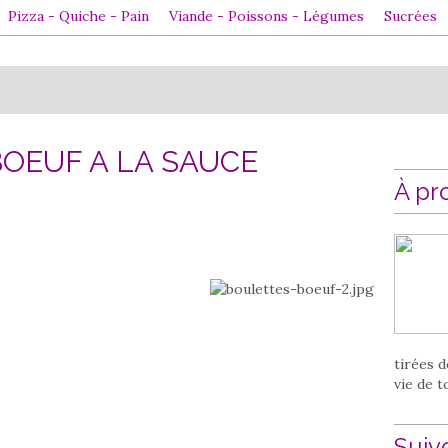
Pizza - Quiche - Pain
Viande - Poissons - Légumes
Sucrées
OEUF A LA SAUCE
À pr
tirées d
vie de t
Suiv