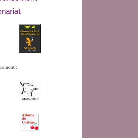
enariat
cement :