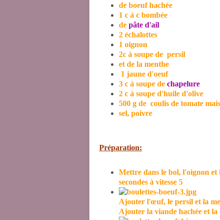
de boeuf hachée
1 c à c bombée
de
pâte d'ail
2 échalottes
1 oignon
2c à soupe de persil
et de la menthe
1 jaune d'oeuf
3 c à soupe de
chapelure
2 c à soupe d'huile d'olive
500 g de coulis de tomate mai
sel, poivre
Préparation:
Mettre dans le bol, l'oignon et 
secondes à vitesse 5
Ajouter l'œuf, le persil et la me
Ajouter la viande hachée et la 