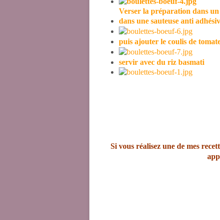
Verser la préparation dans un 
dans une sauteuse anti adhésive,
puis ajouter le coulis de tomat
servir avec du riz basmati
Si vous réalisez une de mes recett
app