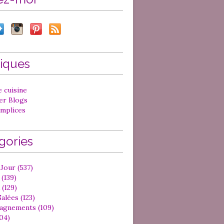
iques
 cuisine
ter Blogs
mplices
gories
Jour (537)
(139)
 (129)
alées (123)
gnements (109)
04)