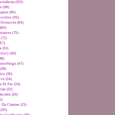
otidiens (101)
s (98)
iques (96)
cettes (95)
Desserts (84)
(80)
aires (75)
(72)
57)
 (51)
ctory (49)
48)
nterblogs (47)
(38)
ice (36)
es (34)
s Et Far (34)
iat (32)
iscuits (26)
5)
 En Cuisine (21)
(20)
ts Confiserie (19)