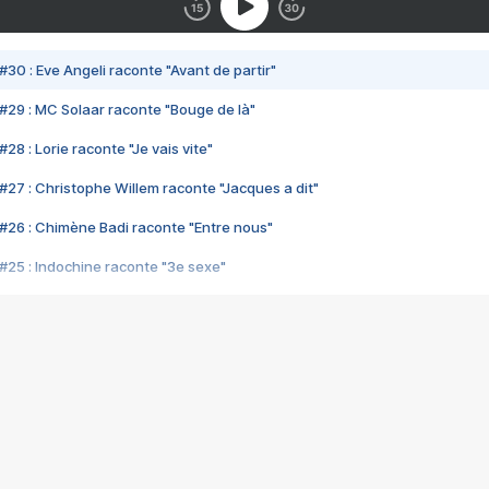
#30 : Eve Angeli raconte "Avant de partir"
#29 : MC Solaar raconte "Bouge de là"
28 : Lorie raconte "Je vais vite"
#27 : Christophe Willem raconte "Jacques a dit"
#26 : Chimène Badi raconte "Entre nous"
#25 : Indochine raconte "3e sexe"
#24 : Zaho raconte "C'est chelou"
#23 : Patrick Bruel raconte "Au café des délices"
#22 : Kyo raconte "Le chemin"
#21 : Nolwenn Leroy raconte "Cassé"
#20 : Patrick Hernandez raconte "Born to be alive"