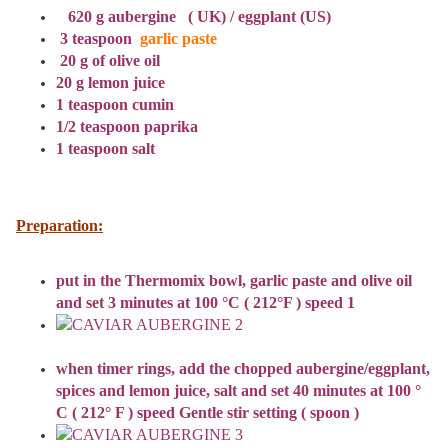
620 g
aubergine ( UK) /
eggplant (US)
3
teaspoon
garlic paste
20 g
of olive oil
20 g
lemon juice
1 teaspoon
cumin
1/2
teaspoon
paprika
1 teaspoon
salt
Preparation:
put in the Thermomix
bowl,
garlic paste
and
olive oil
and
set 3
minutes at 100 °C ( 212°F )
speed 1
when timer rings
, add the
chopped
aubergine/
eggplant
,
spices
and lemon juice
, salt
and set
40 minutes
at 100 °
C ( 212° F )
speed
Gentle stir setting ( spoon )