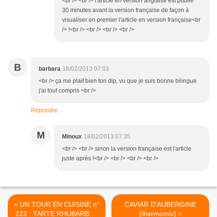
<br /> <br /> l'article en version anglaise est publié
30 minutes avant la version française de façon à
visualiser en premier l'article en version française<br
/> !<br /> <br /> <br /> <br />
B
barbara
18/02/2013 07:03
<br /> ça me plait bien ton dip, vu que je suis bonne bilingue
j'ai tout compris <br />
Répondre
M
Minoux
18/02/2013 07:35
<br /> <br /> sinon la version française est l'article
juste après !<br /> <br /> <br /> <br />
< UN TOUR EN CUISINE n°
CAVIAR D'AUBERGINE
222 : TARTE RHUBARBE -
(thermomix) >