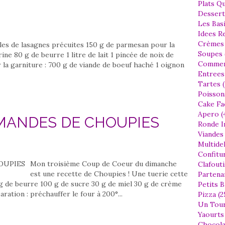
Plats Qu
Dessert
Les Bas
Idees Re
Crèmes 
illes de lasagnes précuites 150 g de parmesan pour la
Soupes 
ine 80 g de beurre 1 litre de lait 1 pincée de noix de
Comment
r la garniture : 700 g de viande de boeuf haché 1 oignon
Entrees 
Tartes (
Poissons
Cake Fa
Apero (
AMANDES DE CHOUPIES
Ronde I
Viandes 
Multidel
Confitur
Mon troisième Coup de Coeur du dimanche
Clafouti
est une recette de Choupies ! Une tuerie cette
Partenar
5 g de beurre 100 g de sucre 30 g de miel 30 g de crème
Petits B
ration : préchauffer le four à 200°...
Pizza (2
Un Tour
Yaourts 
Chocola