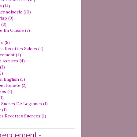
 (14)
iennoiserie (10)
isp (9)
 (8)
e En Cuisne (7)
s (5)
es Recettes Salees (4)
cement (4)
 Astuces (4)
(3)
3)
n English (3)
ertoinete (2)
es (2)
1)
 Sucres De Legumes (1)
 (1)
es Recettes Sucrees (1)
rencement -