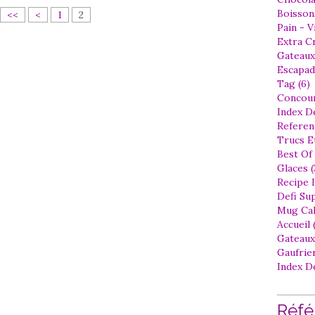
Boissons
<<
<
1
2
Pain - V
Extra Cr
Gateaux
Escapad
Tag (6)
Concour
Index D
Referen
Trucs Et
Best Of 
Glaces (
Recipe I
Defi Sup
Mug Cak
Accueil (
Gateaux
Gaufrier
Index D
Réfé