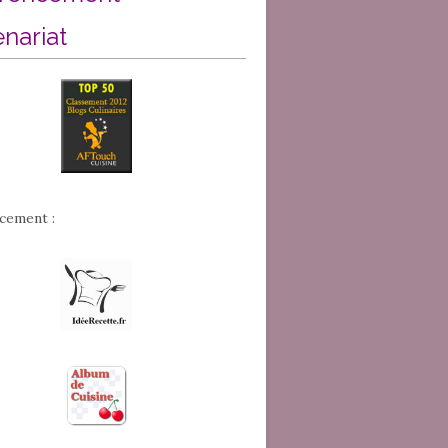
enariat
cement :