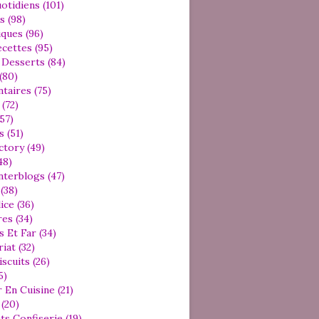
otidiens (101)
s (98)
iques (96)
cettes (95)
Desserts (84)
(80)
aires (75)
(72)
57)
 (51)
ctory (49)
48)
nterblogs (47)
(38)
ice (36)
es (34)
s Et Far (34)
iat (32)
iscuits (26)
5)
 En Cuisine (21)
(20)
ts Confiserie (19)