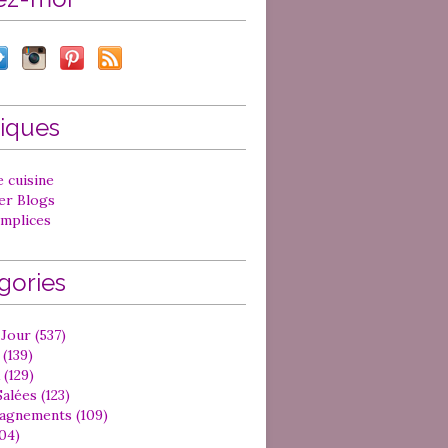
iques
 cuisine
ter Blogs
mplices
gories
Jour (537)
(139)
 (129)
alées (123)
gnements (109)
04)