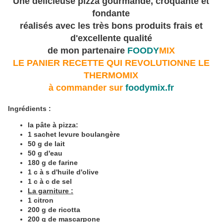
Une délicieuse pizza gourmande, croquante et
fondante
réalisés avec les très bons produits frais et
d'excellente qualité
de mon partenaire
FOODY
MIX
LE PANIER RECETTE QUI REVOLUTIONNE LE
THERMOMIX
à commander sur
foodymix.fr
Ingrédients :
la pâte à pizza:
1 sachet levure boulangère
50 g de lait
50 g d'eau
180 g de
farine
1 c à s d'huile d'olive
1 c à c de sel
La garniture :
1 citron
200 g de ricotta
200 g de mascarpone